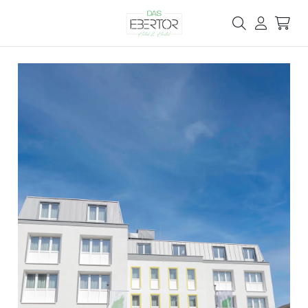
Das
Ebertor
-
Klaus
Schenk