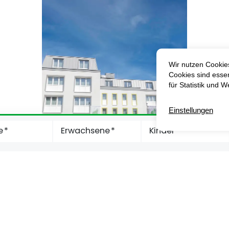
e
Erwachsene
Kinder
Wertgutschein
ab
25,00 €