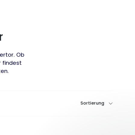
r
ertor. Ob
 findest
en.
Sortierung